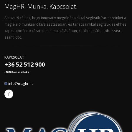
MagHR. Munka. Kapcsolat.
Alapvető célunk, hogy innovatív megoldásainkkal segítsük Partnereinket a
megfelelő munkaerő kiválasztásában, és tanácsainkkal segítsük az ehhez
kapcsolódó kockázatok minimalizálásában, csökkentsük a toborzásra
szánt időt.
KAPCSOLAT
+36 52 512 900
(88289-es mellék)
info@maghr.hu