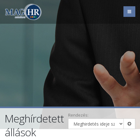
Meghírdetett
Rendezés:
állások